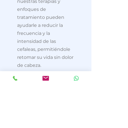
nuestras terapias y
enfoques de
tratamiento pueden
ayudarle a reducir la
frecuencia y la
intensidad de las
cefaleas, permitiéndole
retomar su vida sin dolor
de cabeza.
Si tienes alguno de estos
problemas reserva cita para que
podamos ayudarte.
Reservar cita