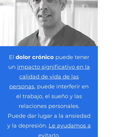
El
dolor crónico
puede tener
un
impacto significativo en la
calidad de vida de las
personas
, puede interferir en
el trabajo, el sueño y las
relaciones personales.
Puede dar lugar a la ansiedad
y la depresión.
Le ayudamos a
evitarlo
.