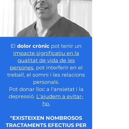
El
dolor crònic
pot tenir un
impacte significatiu en la
qualitat de vida de les
persones,
pot interferir en el
treball, el somni i les relacions
personals.
Pot donar lloc a l'ansietat i la
depressió.
L'ajudem a evitar-
ho.
"EXISTEIXEN NOMBROSOS
TRACTAMENTS EFECTIUS PER